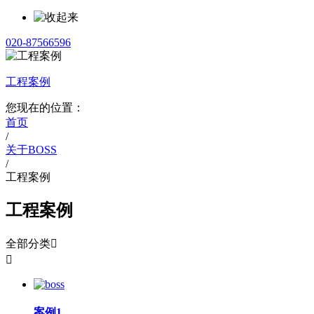
020-87566596
工程案例
您现在的位置：
首页
/
关于BOSS
/
工程案例
工程案例
全部分类


案例1