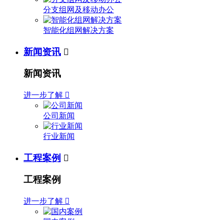
分支组网及移动办公
智能化组网解决方案
新闻资讯

新闻资讯
进一步了解

公司新闻
行业新闻
工程案例

工程案例
进一步了解
