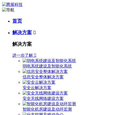
首页
解决方案

解决方案
进一步了解

弱电系统建设及智能化系统
信息安全整体解决方案
安全云解决方案
安全无线网络建设方案
智能化机房建设及动环监测